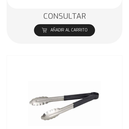
CONSULTAR
AÑADIR AL CARRITO