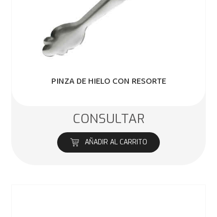
PINZA DE HIELO CON RESORTE
CONSULTAR
AÑADIR AL CARRITO