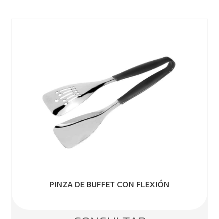
PINZA DE BUFFET CON FLEXIÓN