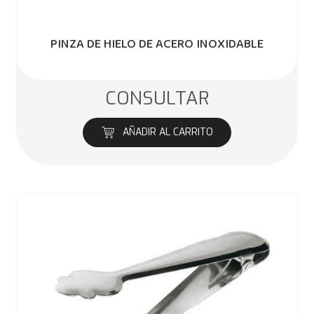
PINZA DE HIELO DE ACERO INOXIDABLE
CONSULTAR
AÑADIR AL CARRITO