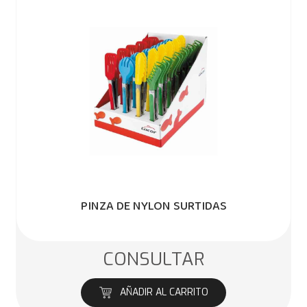
PINZA DE NYLON SURTIDAS
CONSULTAR
AÑADIR AL CARRITO