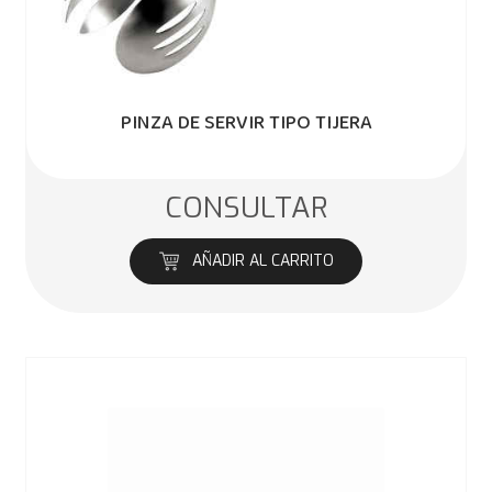
PINZA DE SERVIR TIPO TIJERA
CONSULTAR
AÑADIR AL CARRITO