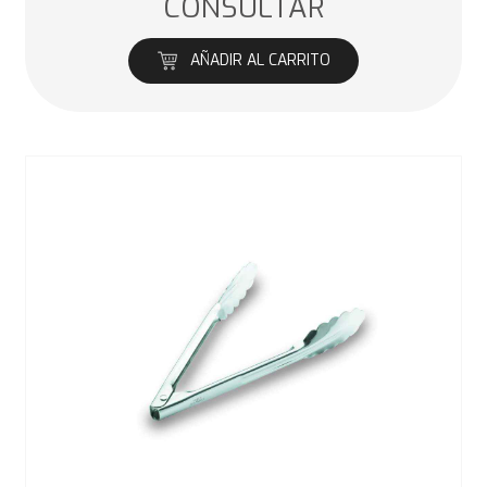
CONSULTAR
AÑADIR AL CARRITO