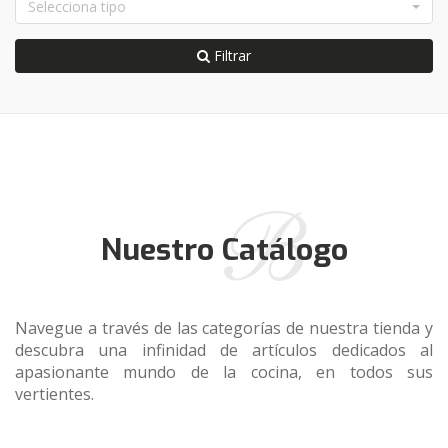
Selecciona tipo
Filtrar
Nuestro Catálogo
Navegue a través de las categorías de nuestra tienda y
descubra una infinidad de artículos dedicados al
apasionante mundo de la cocina, en todos sus
vertientes.