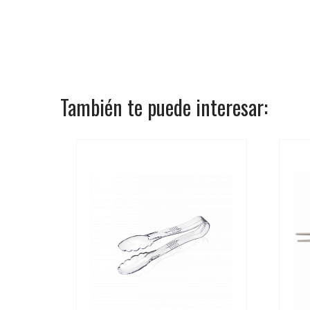
También te puede interesar: