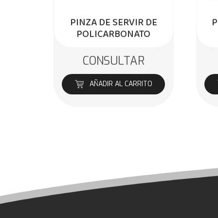
PINZA DE SERVIR DE
P
POLICARBONATO
CONSULTAR
AÑADIR AL CARRITO