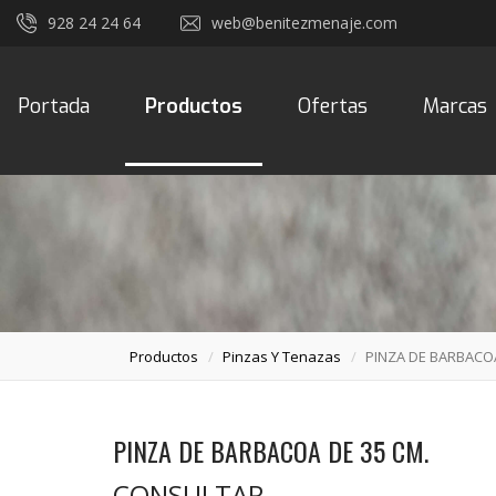
928 24 24 64
web@benitezmenaje.com
Portada
Productos
Ofertas
Marcas
Productos
Pinzas Y Tenazas
PINZA DE BARBACOA
PINZA DE BARBACOA DE 35 CM.
CONSULTAR