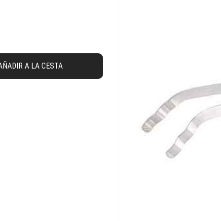
AÑADIR A LA CESTA