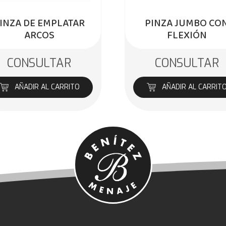
INZA DE EMPLATAR
PINZA JUMBO CO
ARCOS
FLEXIÓN
CONSULTAR
CONSULTAR
AÑADIR AL CARRITO
AÑADIR AL CARRIT