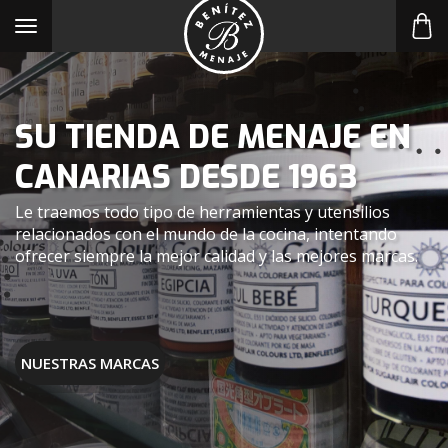
Toggle
navigation
SU TIENDA DE MENAJE EN
CANARIAS DESDE 1963
Le traemos todo tipo de herramientas y utensilios
relacionados con el mundo de la cocina, intentando
ofrecer siempre la mejor calidad y las mejores marcas.
NUESTRAS MARCAS