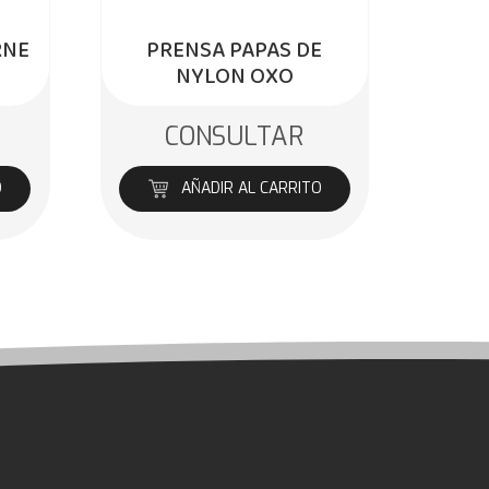
RNE
PRENSA PAPAS DE
NYLON OXO
CONSULTAR
O
AÑADIR AL CARRITO