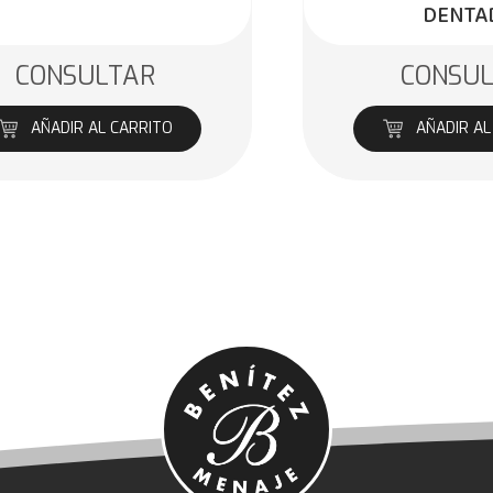
DENTA
CONSULTAR
CONSU
AÑADIR AL CARRITO
AÑADIR AL