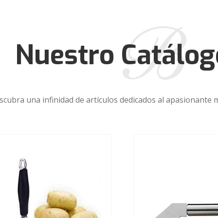
Nuestro Catálog
scubra una infinidad de artículos dedicados al apasionante m