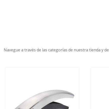
PORTADA
PRODUCTOS
OFERTAS
Navegue a través de las categorías de nuestra tienda y de
MARCAS
SOBRE NOSOTROS
CONTACTO
CESTA
LLAMAR AHORA