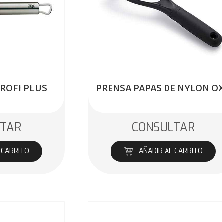
PROFI PLUS
PRENSA PAPAS DE NYLON O
LTAR
CONSULTAR
 CARRITO
AÑADIR AL CARRITO