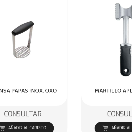
NSA PAPAS INOX. OXO
MARTILLO AP
CONSULTAR
CONSU
AÑADIR AL CARRITO
AÑADIR AL