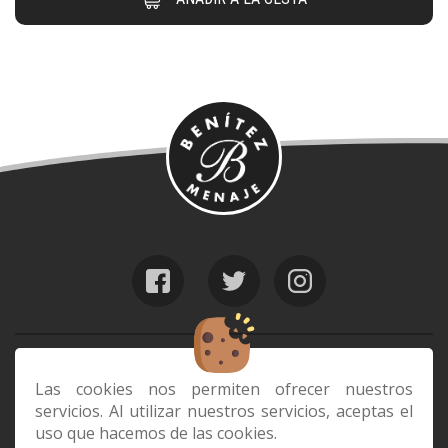
web@benitezmenaje.com
928 24 24 64
Las cookies nos permiten ofrecer nuestros
servicios. Al utilizar nuestros servicios, aceptas el
C/ Barcelona 29, 35006 Las Palmas de
uso que hacemos de las cookies.
Gran Canaria