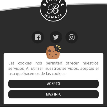
web@benitezmenaje.com
928 24 24 64
Las cookies nos permiten ofrecer nuestros
servicios. Al utilizar nuestros servicios, aceptas el
C/ Barcelona 29, 35006 Las Palmas de
uso que hacemos de las cookies.
Gran Canaria
ACEPTO
Envíos
|
Devoluciones
|
Cookies
|
Aviso Legal
|
Política de
MÁS INFO
Privacidad
|
Condiciones de compra