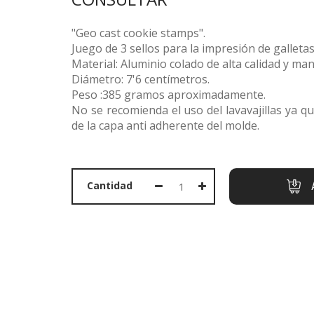
"Geo cast cookie stamps".
Juego de 3 sellos para la impresión de galletas
Material: Aluminio colado de alta calidad y m
PORTADA
Diámetro: 7'6 centímetros.
Peso :385 gramos aproximadamente.
PRODUCTOS
No se recomienda el uso del lavavajillas ya q
OFERTAS
de la capa anti adherente del molde.
MARCAS
SOBRE NOSOTROS
Cantidad
CONTACTO
CESTA
LLAMAR AHORA