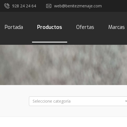
928 24 24 64
web@benitezmenaje.com
Portada
Productos
Ofertas
Marcas
Seleccione categoría