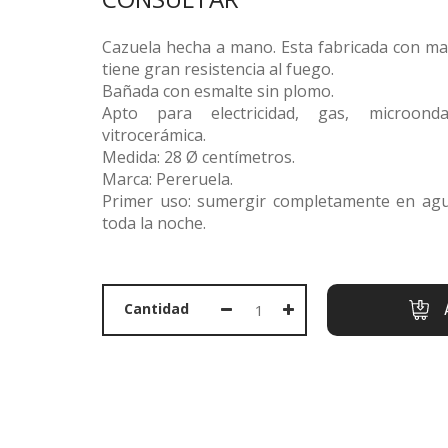
Cazuela hecha a mano. Esta fabricada con mat
tiene gran resistencia al fuego.
Bañada con esmalte sin plomo.
PORTADA
Apto para electricidad, gas, microonda
vitrocerámica.
PRODUCTOS
Medida: 28 Ø centímetros.
OFERTAS
Marca: Pereruela.
Primer uso: sumergir completamente en agu
MARCAS
toda la noche.
SOBRE NOSOTROS
CONTACTO
Cantidad
CESTA
LLAMAR AHORA