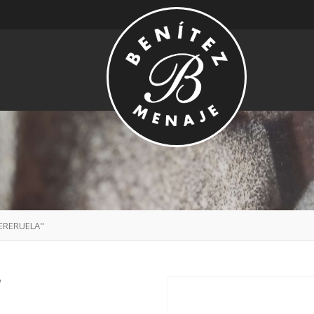
ERERUELA"
"