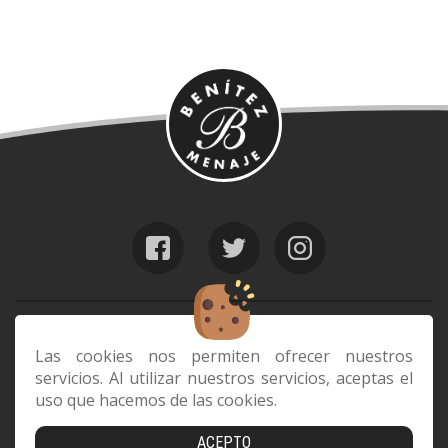
web@benitezmenaje.com
928 24 24 64
Las cookies nos permiten ofrecer nuestros
servicios. Al utilizar nuestros servicios, aceptas el
C/ Barcelona 29, 35006 Las Palmas de
uso que hacemos de las cookies.
Gran Canaria
ACEPTO