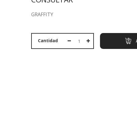
GRAFFITY
PORTADA
Cantidad
PRODUCTOS
OFERTAS
MARCAS
SOBRE NOSOTROS
CONTACTO
CESTA
LLAMAR AHORA