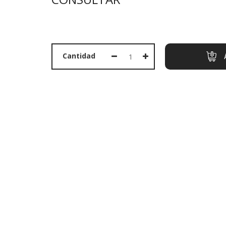
PORTADA
Cantidad
PRODUCTOS
OFERTAS
MARCAS
SOBRE NOSOTROS
CONTACTO
CESTA
LLAMAR AHORA