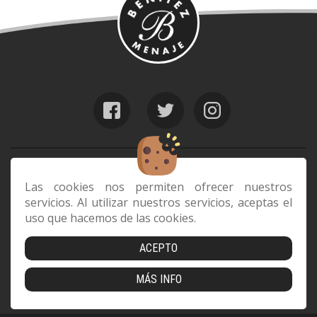
web@benitezmenaje.com
928 24 24 64
Las cookies nos permiten ofrecer nuestros
servicios. Al utilizar nuestros servicios, aceptas el
C/ Barcelona 29, 35006 Las Palmas de
uso que hacemos de las cookies.
Gran Canaria
ACEPTO
Envíos
|
Devoluciones
|
Cookies
|
Aviso Legal
|
Política de
MÁS INFO
Privacidad
|
Condiciones de compra