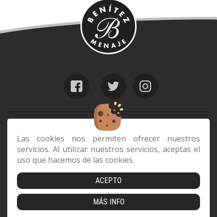
web@benitezmenaje.com
928 24 24 64
Las cookies nos permiten ofrecer nuestros
servicios. Al utilizar nuestros servicios, aceptas el
C/ Barcelona 29, 35006 Las Palmas de
uso que hacemos de las cookies.
Gran Canaria
ACEPTO
Envíos
|
Devoluciones
|
Cookies
|
Aviso Legal
|
Política de
MÁS INFO
Privacidad
|
Condiciones de compra