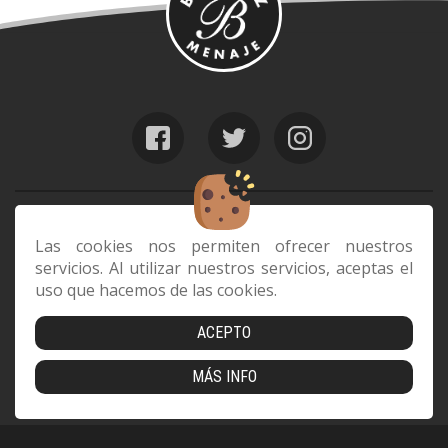
web@benitezmenaje.com
928 24 24 64
Las cookies nos permiten ofrecer nuestros
servicios. Al utilizar nuestros servicios, aceptas el
C/ Barcelona 29, 35006 Las Palmas de
uso que hacemos de las cookies.
Gran Canaria
ACEPTO
Envíos
|
Devoluciones
|
Cookies
|
Aviso Legal
|
Política de
MÁS INFO
Privacidad
|
Condiciones de compra