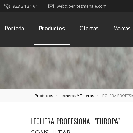
928 24 24 64
web@benitezmenaje.com
Portada
Productos
Ofertas
Marcas
Productos
Lecheras Y Teteras
LECHERA PROFES
LECHERA PROFESIONAL "EUROPA"
CONSULTAR