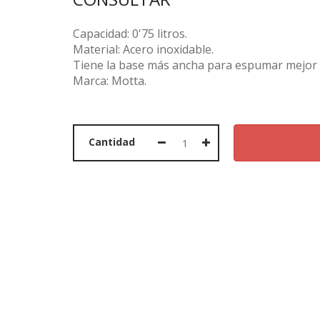
Capacidad: 0'75 litros.
Material: Acero inoxidable.
Tiene la base más ancha para espumar mejor l
PORTADA
Marca: Motta.
PRODUCTOS
OFERTAS
Cantidad
MARCAS
SOBRE NOSOTROS
CONTACTO
CESTA
LLAMAR AHORA