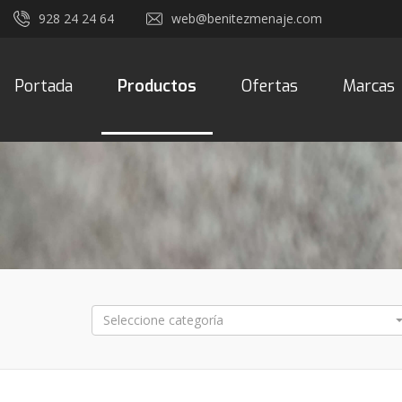
928 24 24 64
web@benitezmenaje.com
Portada
Productos
Ofertas
Marcas
Seleccione categoría