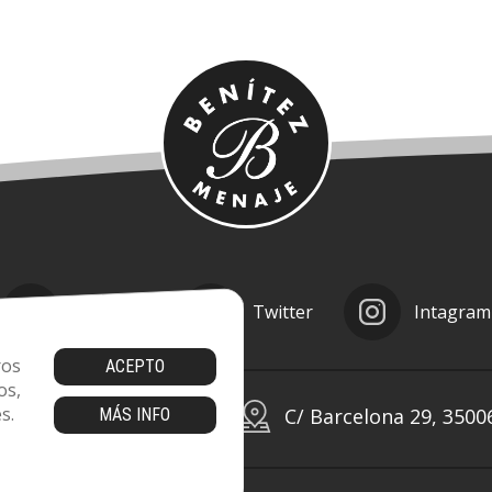
Facebook
Twitter
Intagram
ros
ACEPTO
os,
s.
om
928 24 24 64
C/ Barcelona 29, 3500
MÁS INFO