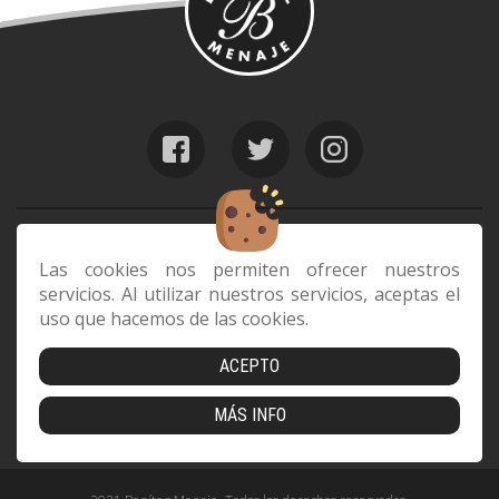
web@benitezmenaje.com
928 24 24 64
Las cookies nos permiten ofrecer nuestros
servicios. Al utilizar nuestros servicios, aceptas el
C/ Barcelona 29, 35006 Las Palmas de
uso que hacemos de las cookies.
Gran Canaria
ACEPTO
Envíos
|
Devoluciones
|
Cookies
|
Aviso Legal
|
Política de
MÁS INFO
Privacidad
|
Condiciones de compra